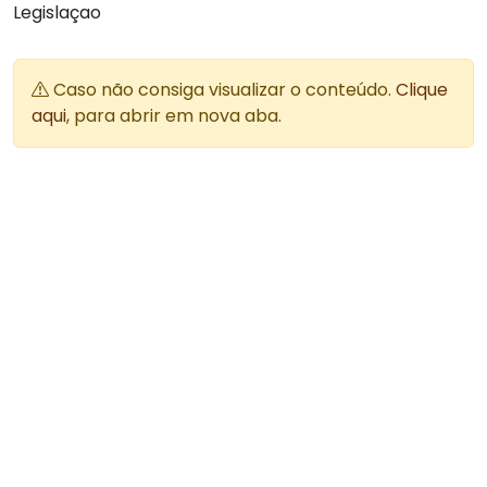
Legislaçao
Caso não consiga visualizar o conteúdo.
Clique
aqui
, para abrir em nova aba.