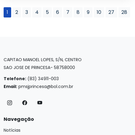
1
2
3
4
5
6
7
8
9
10
27
28
CAPITAO MANOEL LOPES, S/N, CENTRO
SAO JOSE DE PRINCESA- 58758000
Telefone:
(83) 34911-003
Email:
pmsjprincesa@bol.com.br
Navegação
Notícias