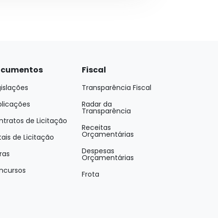
cumentos
Fiscal
islações
Transparência Fiscal
blicações
Radar da
Transparência
tratos de Licitação
Receitas
Orçamentárias
tais de Licitação
Despesas
ras
Orçamentárias
ncursos
Frota