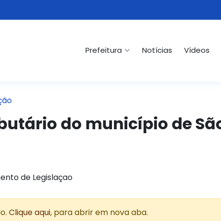
Prefeitura
Notícias
Vídeos
ção
ibutário do município de Sã
ento de Legislaçao
do.
Clique aqui
, para abrir em nova aba.