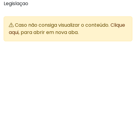
Legislaçao
Caso não consiga visualizar o conteúdo.
Clique
aqui
, para abrir em nova aba.