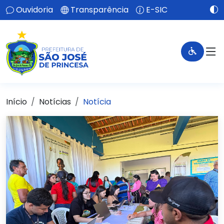
Ouvidoria
Transparência
E-SIC
Início
Notícias
Notícia