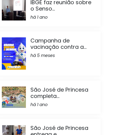
IBGE faz reunião sobre
o Senso...
há 1 ano
Campanha de
vacinação contra a...
há 5 meses
São José de Princesa
completa...
há 1 ano
São José de Princesa
entrega e...