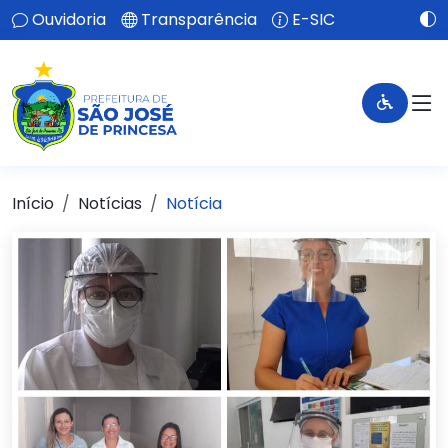
Ouvidoria
Transparência
E-SIC
Início
Notícias
Notícia