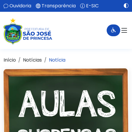
Ouvidoria
Transparência
E-SIC
Início
Notícias
Notícia