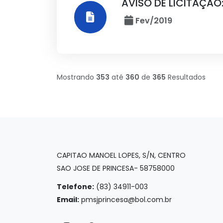
AVISO DE LICITAÇÃO
Fev/2019
Mostrando
353
até
360
de
365
Resultados
CAPITAO MANOEL LOPES, S/N, CENTRO
SAO JOSE DE PRINCESA- 58758000
Telefone:
(83) 34911-003
Email:
pmsjprincesa@bol.com.br