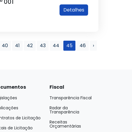
º 001
Detalhes
40
41
42
43
44
45
46
›
cumentos
Fiscal
islações
Transparência Fiscal
blicações
Radar da
Transparência
tratos de Licitação
Receitas
Orçamentárias
tais de Licitação