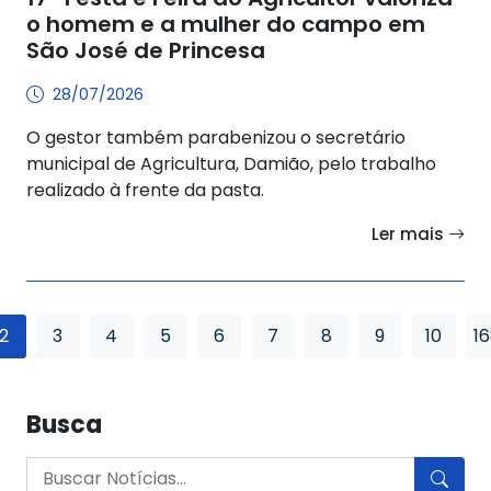
o homem e a mulher do campo em
São José de Princesa
28/07/2026
O gestor também parabenizou o secretário
municipal de Agricultura, Damião, pelo trabalho
realizado à frente da pasta.
Ler mais
2
3
4
5
6
7
8
9
10
1
Busca