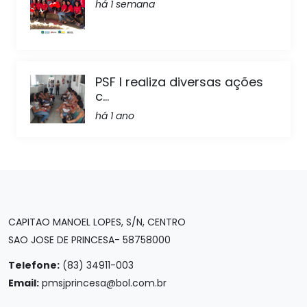
há 1 semana
PSF I realiza diversas ações
c...
há 1 ano
CAPITAO MANOEL LOPES, S/N, CENTRO
SAO JOSE DE PRINCESA- 58758000
Telefone:
(83) 34911-003
Email:
pmsjprincesa@bol.com.br