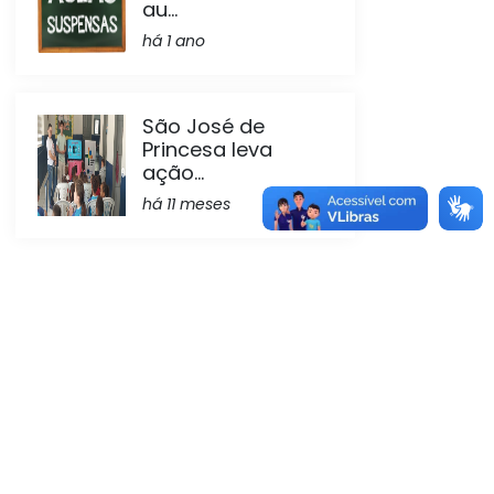
au...
há 1 ano
São José de
Princesa leva
ação...
há 11 meses