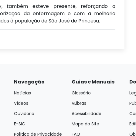
x, também esteve presente, reforçando o
orização da enfermagem e com a melhoria
idos à população de São José de Princesa.
Navegação
Guias e Manuais
Do
Notícias
Glossário
Leg
Vídeos
VLibras
Pu
Ouvidoria
Acessibilidade
Con
E-SIC
Mapa do Site
Edi
Política de Privacidade
FAQ
Ob