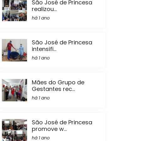
São José de Princesa
realizou...
há 1 ano
São José de Princesa
intensifi...
há 1 ano
Mães do Grupo de
Gestantes rec...
há 1 ano
São José de Princesa
promove w...
há 1 ano