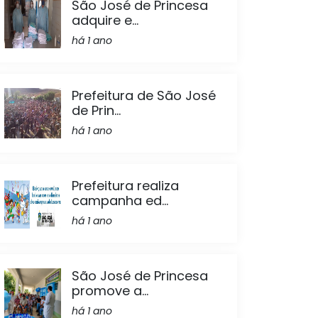
São José de Princesa
adquire e...
há 1 ano
Prefeitura de São José
de Prin...
há 1 ano
Prefeitura realiza
campanha ed...
há 1 ano
São José de Princesa
promove a...
há 1 ano