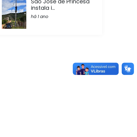
São José de Princesa
instala i...
há 1 ano