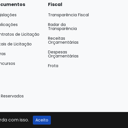
cumentos
Fiscal
islações
Transparência Fiscal
blicações
Radar da
Transparência
tratos de Licitação
Receitas
Orçamentárias
tais de Licitação
Despesas
ras
Orçamentárias
ncursos
Frota
s Reservados
rda com isso.
Aceito