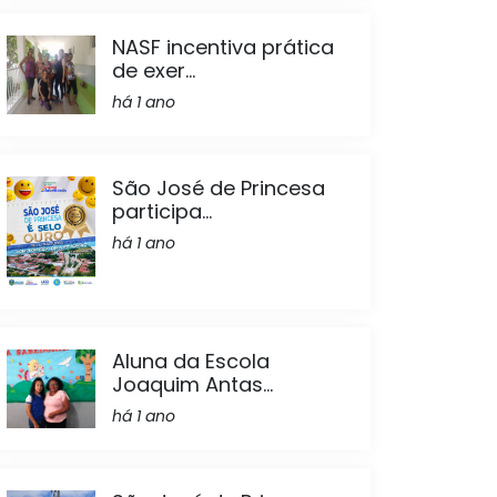
NASF incentiva prática
de exer...
há 1 ano
São José de Princesa
participa...
há 1 ano
Aluna da Escola
Joaquim Antas...
há 1 ano