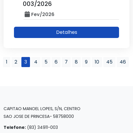
003/2026
Fev/2026
Detalhes
1
2
3
4
5
6
7
8
9
10
45
46
CAPITAO MANOEL LOPES, S/N, CENTRO
SAO JOSE DE PRINCESA- 58758000
Telefone:
(83) 34911-003