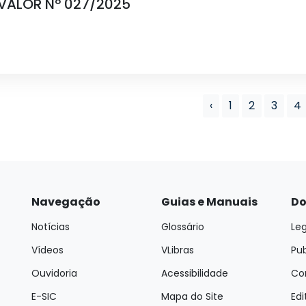
 VALOR Nº 027/2025
‹
1
2
3
4
Navegação
Guias e Manuais
Do
Notícias
Glossário
Leg
Vídeos
VLibras
Pu
Ouvidoria
Acessibilidade
Con
E-SIC
Mapa do Site
Edi