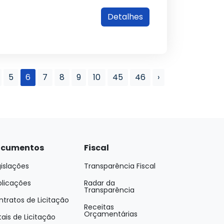
Detalhes
5
6
7
8
9
10
45
46
›
cumentos
Fiscal
islações
Transparência Fiscal
blicações
Radar da
Transparência
tratos de Licitação
Receitas
Orçamentárias
tais de Licitação