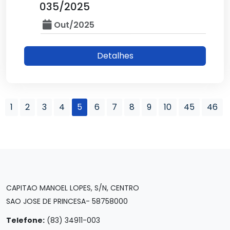
035/2025
Out/2025
Detalhes
1
2
3
4
5
6
7
8
9
10
45
46
CAPITAO MANOEL LOPES, S/N, CENTRO
SAO JOSE DE PRINCESA- 58758000
Telefone:
(83) 34911-003