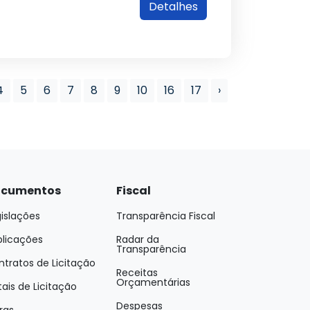
Detalhes
4
5
6
7
8
9
10
16
17
›
cumentos
Fiscal
islações
Transparência Fiscal
blicações
Radar da
Transparência
tratos de Licitação
Receitas
Orçamentárias
tais de Licitação
Despesas