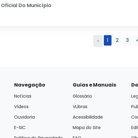
 Oficial Do Município
1
2
3
‹
Navegação
Guias e Manuais
Do
Notícias
Glossário
Leg
Vídeos
VLibras
Pu
Ouvidoria
Acessibilidade
Con
E-SIC
Mapa do Site
Edi