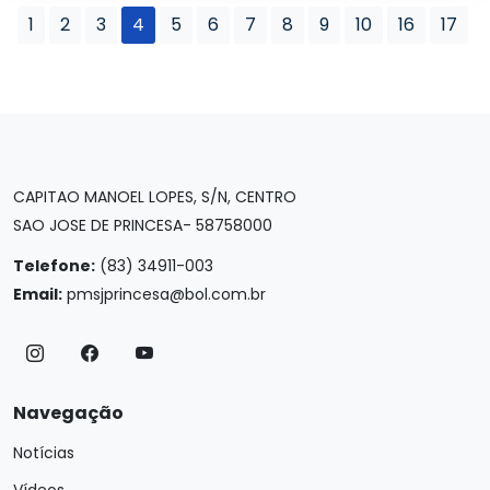
1
2
3
4
5
6
7
8
9
10
16
17
CAPITAO MANOEL LOPES, S/N, CENTRO
SAO JOSE DE PRINCESA- 58758000
Telefone:
(83) 34911-003
Email:
pmsjprincesa@bol.com.br
Navegação
Notícias