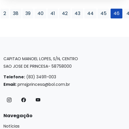
2
38
39
40
41
42
43
44
45
46
CAPITAO MANOEL LOPES, S/N, CENTRO
SAO JOSE DE PRINCESA- 58758000
Telefone:
(83) 34911-003
Email:
pmsjprincesa@bol.com.br
Navegação
Notícias