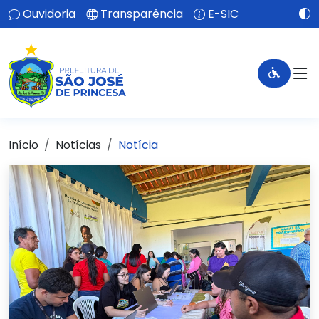
Ouvidoria
Transparência
E-SIC
Início
Notícias
Notícia