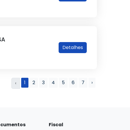
SA
Detalhes
1
2
3
4
5
6
7
›
‹
cumentos
Fiscal