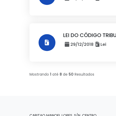
LEI DO CÓDIGO TRIB
29/12/2018
Lei
Mostrando
1
até
8
de
50
Resultados
CAPITAO MANOEL LOPES, S/N, CENTRO