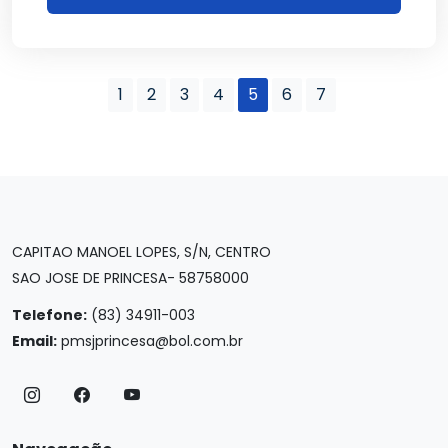
1
2
3
4
5
6
7
CAPITAO MANOEL LOPES, S/N, CENTRO
SAO JOSE DE PRINCESA- 58758000
Telefone:
(83) 34911-003
Email:
pmsjprincesa@bol.com.br