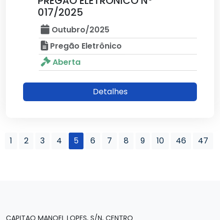
PREGÃO ELETRONICO Nº
017/2025
Outubro/2025
Pregão Eletrônico
Aberta
Detalhes
1
2
3
4
5
6
7
8
9
10
46
47
CAPITAO MANOEL LOPES, S/N, CENTRO