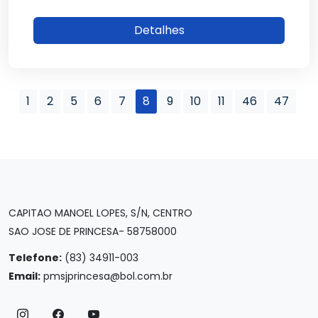
Detalhes
1
2
5
6
7
8
9
10
11
46
47
CAPITAO MANOEL LOPES, S/N, CENTRO
SAO JOSE DE PRINCESA- 58758000
Telefone:
(83) 34911-003
Email:
pmsjprincesa@bol.com.br